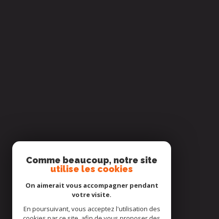
Comme beaucoup, notre site
utilise les cookies
Cabinet Grand Sud
On aimerait vous accompagner pendant
votre visite.
04 67 06 10 00
En poursuivant, vous acceptez l'utilisation des
mauguio@immo34.fr
cookies par ce site, afin de vous proposer des