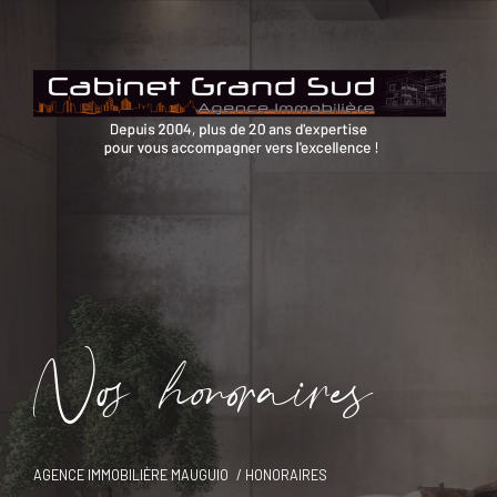
N
o
h
o
o
a
i
e
AGENCE IMMOBILIÈRE MAUGUIO
HONORAIRES