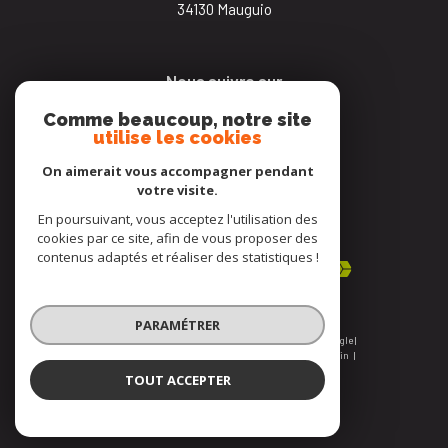
34130
mauguio
Nous suivre sur
Comme beaucoup, notre site
utilise les cookies
On aimerait vous accompagner pendant
votre visite.
En poursuivant, vous acceptez l'utilisation des
Adhérents
cookies par ce site, afin de vous proposer des
contenus adaptés et réaliser des statistiques !
PARAMÉTRER
© 2026 | Tous droits réservés | Traduction powered by Google |
Nos honoraires
Plan du site
Mentions légales
Admin
Nos liens
Politique RGPD
Cookies
TOUT ACCEPTER