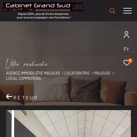
Fr
V
o
r
e
r
e
c
e
c
e
0
AGENCE IMMOBILIÈRE MAUGUIO
LOCATION PRO
MAUGUIO
LOCAL COMMERCIAL
RETOUR