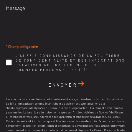
Message
*
* Champ obligatoire
J'AI PRIS CONNAISSANCE DE LA POLITIQUE
DE CONFIDENTIALITÉ ET DES INFORMATIONS
RELATIVES AU TRAITEMENT DE MES
DONNÉES PERSONNELLES (*)*
ENVOYER
Les informations recueillies sur ce formulaire sont enregistrées dans un fichier informatisé par
La Boite Immo agissant comme Sous-traitant du traitement pour la gestion de la
clientèle/prospects de l'Agence / du Réseau qui reste Responsable du Traitement de vos Données
personnelles. La base légale du traitement repose sur l'intérêt légitime de l'Agence / du Réseau.
Elles sont conservées jusqu'à demande de suppression et sont destinées à l'Agence / au Réseau.
Conformément à la loi « informatique et libertés », vous disposez des droits d’accès, de rectification,
d’effacement, d’opposition, de limitation et de portabilité de vos données. Vous pouvez retirer votre
consentement à tout moment en contactant directement l’Agence / Le Réseau. Consultez le site