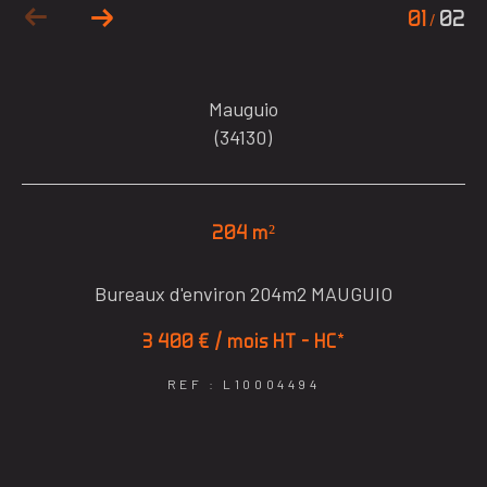
01
02
/
Mauguio
(34130)
204 m²
Bureaux d'environ 204m2 MAUGUIO
3 400 € / mois
HT - HC*
REF : L10004494