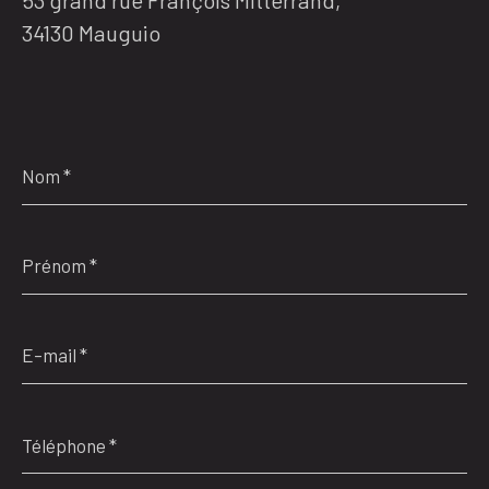
53 grand rue François Mitterrand,
34130 Mauguio
Nom
*
Prénom
*
E-
mail
*
Téléphone
*