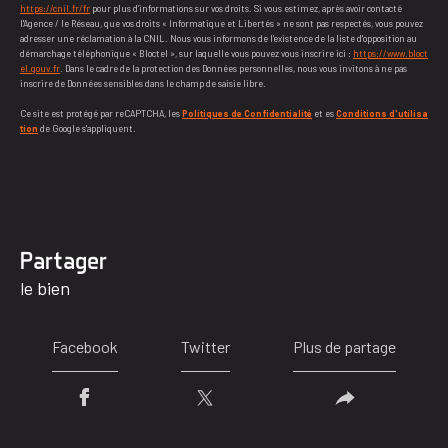
https://cnil.fr/fr
pour plus d’informations sur vos droits. Si vous estimez, après avoir contacté
l'Agence / le Réseau, que vos droits « Informatique et Libertés » ne sont pas respectés, vous pouvez
adresser une réclamation à la CNIL. Nous vous informons de l’existence de la liste d'opposition au
démarchage téléphonique « Bloctel », sur laquelle vous pouvez vous inscrire ici :
https://www.bloct
el.gouv.fr
. Dans le cadre de la protection des Données personnelles, nous vous invitons à ne pas
inscrire de Données sensibles dans le champ de saisie libre.
Ce site est protégé par reCAPTCHA, les
Politiques de Confidentialité
et es
Conditions d'utilisa
tion
de Google s'appliquent.
partager
le bien
Facebook
Twitter
Plus de partage