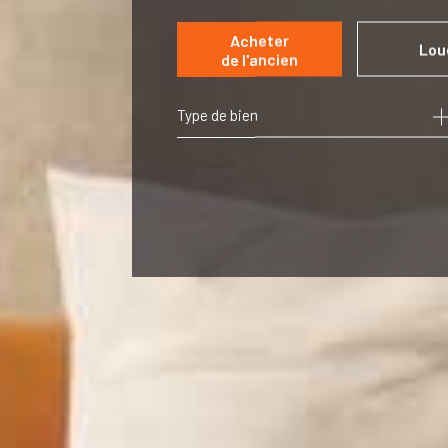
Acheter
Lou
de l'ancien
Type de bien
de l'ancien
à l'ann
de l'im