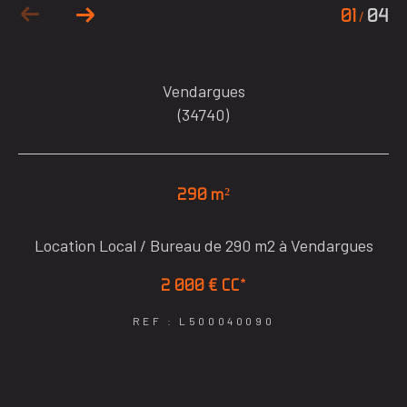
01
04
/
Vendargues
(34740)
290 m²
Location Local / Bureau de 290 m2 à Vendargues
2 000 €
CC*
REF : L500040090