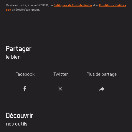
Ce site est protégé par reCAPTCHA, les
Politiques de Confidentialité
et es
Conditions d'utilisa
tion
de Google s'appliquent.
partager
le bien
Facebook
Twitter
Plus de partage
découvrir
nos outils