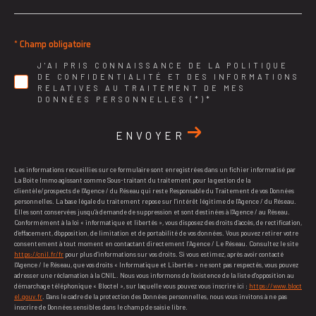
* Champ obligatoire
J'AI PRIS CONNAISSANCE DE LA POLITIQUE
DE CONFIDENTIALITÉ ET DES INFORMATIONS
RELATIVES AU TRAITEMENT DE MES
DONNÉES PERSONNELLES (*)*
ENVOYER
Les informations recueillies sur ce formulaire sont enregistrées dans un fichier informatisé par
La Boite Immo agissant comme Sous-traitant du traitement pour la gestion de la
clientèle/prospects de l'Agence / du Réseau qui reste Responsable du Traitement de vos Données
personnelles. La base légale du traitement repose sur l'intérêt légitime de l'Agence / du Réseau.
Elles sont conservées jusqu'à demande de suppression et sont destinées à l'Agence / au Réseau.
Conformément à la loi « informatique et libertés », vous disposez des droits d’accès, de rectification,
d’effacement, d’opposition, de limitation et de portabilité de vos données. Vous pouvez retirer votre
consentement à tout moment en contactant directement l’Agence / Le Réseau. Consultez le site
https://cnil.fr/fr
pour plus d’informations sur vos droits. Si vous estimez, après avoir contacté
l'Agence / le Réseau, que vos droits « Informatique et Libertés » ne sont pas respectés, vous pouvez
adresser une réclamation à la CNIL. Nous vous informons de l’existence de la liste d'opposition au
démarchage téléphonique « Bloctel », sur laquelle vous pouvez vous inscrire ici :
https://www.bloct
el.gouv.fr
. Dans le cadre de la protection des Données personnelles, nous vous invitons à ne pas
inscrire de Données sensibles dans le champ de saisie libre.