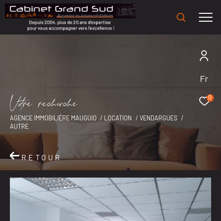
Fr
V
o
r
e
r
e
c
e
c
e
0
AGENCE IMMOBILIÈRE MAUGUIO
LOCATION
VENDARGUES
AUTRE
RETOUR