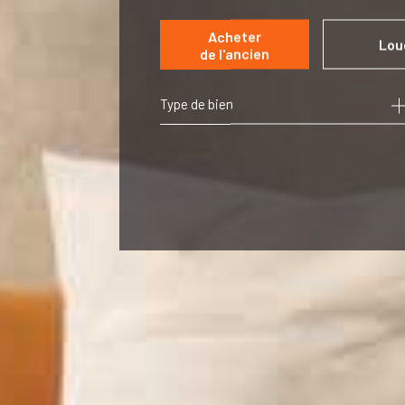
Acheter
Lou
de l'ancien
Type de bien
de l'ancien
à l'ann
de l'im