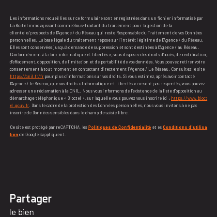
Les informations recueillies sur ce formulaire sont enregistrées dans un fichier informatisé par
La Boite Immo agissant comme Sous-traitant du traitement pour la gestion de la
clientèle/prospects de l'Agence / du Réseau qui reste Responsable du Traitement de vos Données
personnelles. La base légale du traitement repose sur l'intérêt légitime de l'Agence / du Réseau.
Elles sont conservées jusqu'à demande de suppression et sont destinées à l'Agence / au Réseau.
Conformément à la loi « informatique et libertés », vous disposez des droits d’accès, de rectification,
d’effacement, d’opposition, de limitation et de portabilité de vos données. Vous pouvez retirer votre
consentement à tout moment en contactant directement l’Agence / Le Réseau. Consultez le site
https://cnil.fr/fr
pour plus d’informations sur vos droits. Si vous estimez, après avoir contacté
l'Agence / le Réseau, que vos droits « Informatique et Libertés » ne sont pas respectés, vous pouvez
adresser une réclamation à la CNIL. Nous vous informons de l’existence de la liste d'opposition au
démarchage téléphonique « Bloctel », sur laquelle vous pouvez vous inscrire ici :
https://www.bloct
el.gouv.fr
. Dans le cadre de la protection des Données personnelles, nous vous invitons à ne pas
inscrire de Données sensibles dans le champ de saisie libre.
Ce site est protégé par reCAPTCHA, les
Politiques de Confidentialité
et es
Conditions d'utilisa
tion
de Google s'appliquent.
partager
le bien