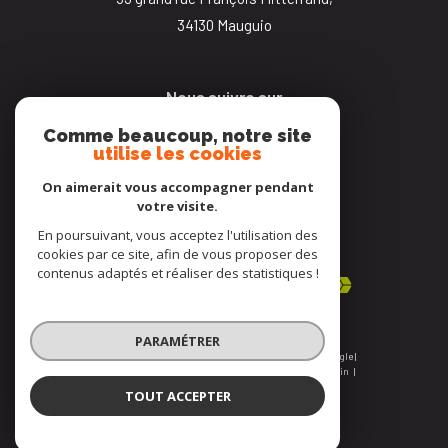
34130
mauguio
Nous suivre sur
Comme beaucoup, notre site
utilise les cookies
On aimerait vous accompagner pendant
votre visite.
En poursuivant, vous acceptez l'utilisation des
Adhérents
cookies par ce site, afin de vous proposer des
contenus adaptés et réaliser des statistiques !
PARAMÉTRER
© 2026 | Tous droits réservés | Traduction powered by Google |
Nos honoraires
Plan du site
Mentions légales
Admin
Nos liens
Politique RGPD
Cookies
TOUT ACCEPTER