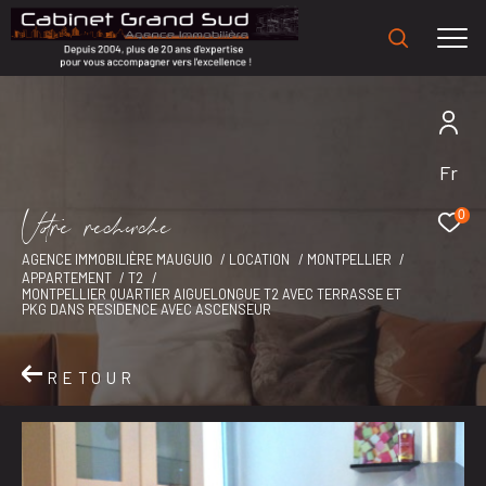
Fr
V
o
r
e
r
e
c
e
c
e
0
AGENCE IMMOBILIÈRE MAUGUIO
LOCATION
MONTPELLIER
APPARTEMENT
T2
MONTPELLIER QUARTIER AIGUELONGUE T2 AVEC TERRASSE ET
PKG DANS RESIDENCE AVEC ASCENSEUR
RETOUR