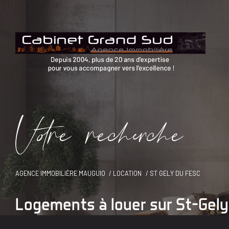
V
o
r
e
r
e
c
e
c
e
AGENCE IMMOBILIÈRE MAUGUIO
LOCATION
ST GELY DU FESC
Logements à louer sur St-Gel