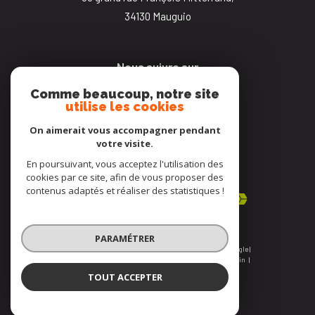
34130
mauguio
Nous suivre sur
Comme beaucoup, notre site
utilise les cookies
On aimerait vous accompagner pendant
votre visite.
En poursuivant, vous acceptez l'utilisation des
Adhérents
cookies par ce site, afin de vous proposer des
contenus adaptés et réaliser des statistiques !
PARAMÉTRER
© 2026 | Tous droits réservés | Traduction powered by Google |
Nos honoraires
Plan du site
Mentions légales
Admin
Nos liens
Politique RGPD
Cookies
TOUT ACCEPTER