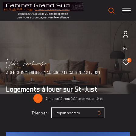
Fr
V
o
r
e
r
e
c
e
c
e
0
AGENCE IMMOBILIÈRE MAUGUIO
LOCATION
ST JUST
Logements à louer sur St-Just
1
Annonce(s) trouvée(s) selon vos critères
Trier par
Les plus récentes