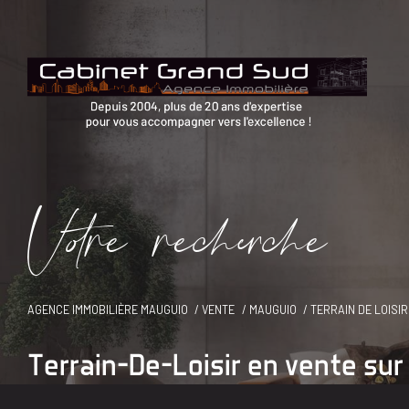
V
o
r
e
r
e
c
e
c
e
AGENCE IMMOBILIÈRE MAUGUIO
VENTE
MAUGUIO
TERRAIN DE LOISIR
Terrain-De-Loisir en vente su