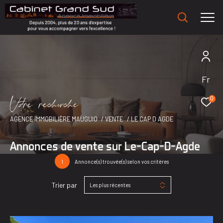
Fr
V
o
r
e
r
e
c
e
c
e
0
AGENCE IMMOBILIÈRE MAUGUIO
VENTE
LE CAP D AGDE
Annonces de vente sur Le-Cap-D-Agde
1
Annonce(s) trouvée(s) selon vos critères
Trier par
Les plus récentes