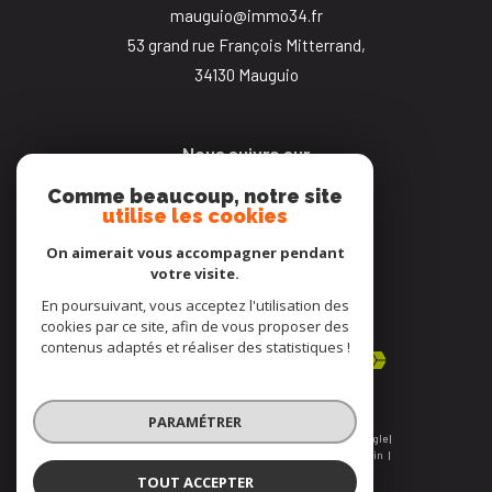
mauguio@immo34.fr
53 grand rue François Mitterrand,
34130
mauguio
Nous suivre sur
Comme beaucoup, notre site
utilise les cookies
On aimerait vous accompagner pendant
votre visite.
En poursuivant, vous acceptez l'utilisation des
Adhérents
cookies par ce site, afin de vous proposer des
contenus adaptés et réaliser des statistiques !
PARAMÉTRER
© 2026 | Tous droits réservés | Traduction powered by Google |
Nos honoraires
Plan du site
Mentions légales
Admin
Nos liens
Politique RGPD
Cookies
TOUT ACCEPTER