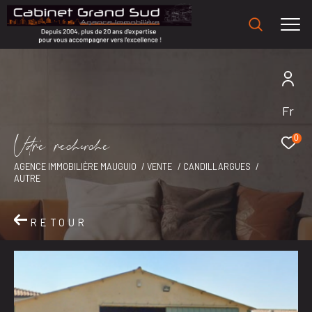
Fr
V
o
r
e
r
e
c
e
c
e
0
AGENCE IMMOBILIÈRE MAUGUIO
VENTE
CANDILLARGUES
AUTRE
RETOUR