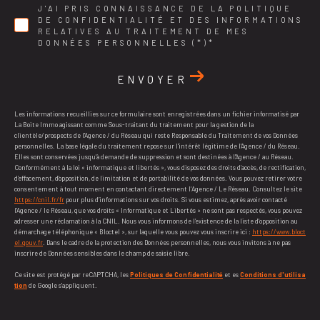
J'AI PRIS CONNAISSANCE DE LA POLITIQUE
DE CONFIDENTIALITÉ ET DES INFORMATIONS
RELATIVES AU TRAITEMENT DE MES
DONNÉES PERSONNELLES (*)*
ENVOYER
Les informations recueillies sur ce formulaire sont enregistrées dans un fichier informatisé par
La Boite Immo agissant comme Sous-traitant du traitement pour la gestion de la
clientèle/prospects de l'Agence / du Réseau qui reste Responsable du Traitement de vos Données
personnelles. La base légale du traitement repose sur l'intérêt légitime de l'Agence / du Réseau.
Elles sont conservées jusqu'à demande de suppression et sont destinées à l'Agence / au Réseau.
Conformément à la loi « informatique et libertés », vous disposez des droits d’accès, de rectification,
d’effacement, d’opposition, de limitation et de portabilité de vos données. Vous pouvez retirer votre
consentement à tout moment en contactant directement l’Agence / Le Réseau. Consultez le site
https://cnil.fr/fr
pour plus d’informations sur vos droits. Si vous estimez, après avoir contacté
l'Agence / le Réseau, que vos droits « Informatique et Libertés » ne sont pas respectés, vous pouvez
adresser une réclamation à la CNIL. Nous vous informons de l’existence de la liste d'opposition au
démarchage téléphonique « Bloctel », sur laquelle vous pouvez vous inscrire ici :
https://www.bloct
el.gouv.fr
. Dans le cadre de la protection des Données personnelles, nous vous invitons à ne pas
inscrire de Données sensibles dans le champ de saisie libre.
Ce site est protégé par reCAPTCHA, les
Politiques de Confidentialité
et es
Conditions d'utilisa
tion
de Google s'appliquent.