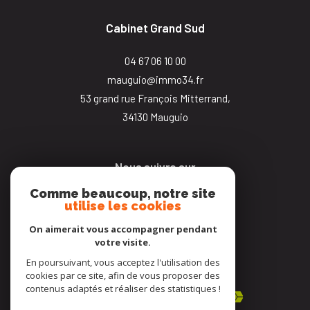
Cabinet Grand Sud
04 67 06 10 00
mauguio@immo34.fr
53 grand rue François Mitterrand,
34130
mauguio
Nous suivre sur
Comme beaucoup, notre site
utilise les cookies
On aimerait vous accompagner pendant
votre visite.
En poursuivant, vous acceptez l'utilisation des
Adhérents
cookies par ce site, afin de vous proposer des
contenus adaptés et réaliser des statistiques !