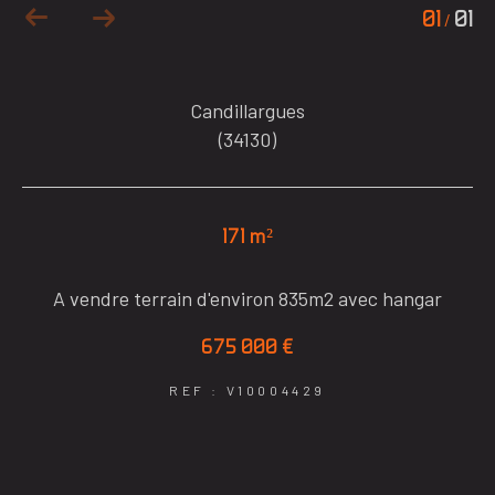
01
01
/
Candillargues
(34130)
171 m²
A vendre terrain d'environ 835m2 avec hangar
675 000 €
REF : V10004429