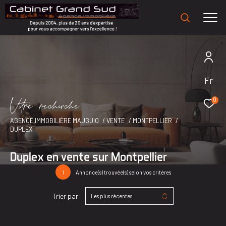
Fr
V
o
r
e
r
e
c
e
c
e
0
AGENCE IMMOBILIÈRE MAUGUIO
VENTE
MONTPELLIER
DUPLEX
Duplex en vente sur Montpellier
1
Annonce(s) trouvée(s) selon vos critères
Trier par
Les plus récentes