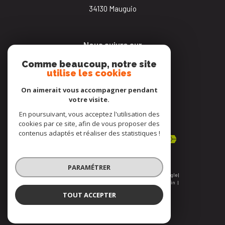
34130
mauguio
Nous suivre sur
Comme beaucoup, notre site
utilise les cookies
On aimerait vous accompagner pendant
votre visite.
En poursuivant, vous acceptez l'utilisation des
Adhérents
cookies par ce site, afin de vous proposer des
contenus adaptés et réaliser des statistiques !
PARAMÉTRER
© 2026 | Tous droits réservés | Traduction powered by Google |
Nos honoraires
Plan du site
Mentions légales
Admin
Nos liens
Politique RGPD
Cookies
TOUT ACCEPTER